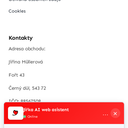
Cookies
Kontakty
Adresa obchodu:
Jiřina Müllerová
Fořt 43
Černý důl, 543 72
IČO: 88567508
Jiřka AI web asistent
×
…
Zákaznická linka
Online
+420 / 732 538 287