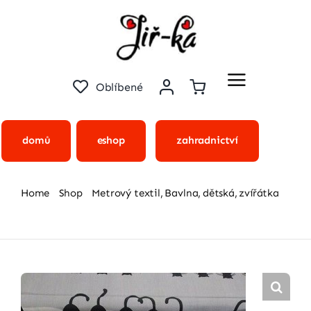
Přeskočit
na
obsah
Oblíbené
domů
eshop
zahradnictví
Home
Shop
Metrový textil
Bavlna
dětská
zvířátka
Bavlna – černé kočičky v řádě