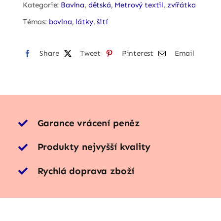
v
Kategorie:
Bavlna
,
dětská
,
Metrový textil
,
zvířátka
řádě
Témas:
bavlna
,
látky
,
šití
quantity
Share
Tweet
Pinterest
Email
Garance vrácení peněz
Produkty nejvyšší kvality
Rychlá doprava zboží