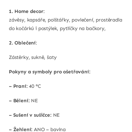
1. Home decor
:
závěsy, kapsáře, polštářky, povlečení, prostěradla
do kočárků i postýlek, pytlíčky na bačkory,
2. Oblečení
:
Zástěrky, sukně, šaty
Pokyny a symboly pro ošetřování:
– Praní:
40 °C
– Bělení:
NE
– Sušení v sušičce:
NE
– Žehlení:
ANO – bavlna