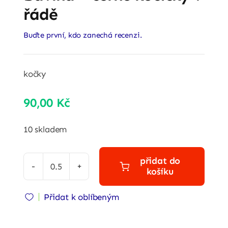
řádě
Buďte první, kdo zanechá recenzi.
kočky
90,00
Kč
10 skladem
přidat do
košíku
Bavlna
-
Přidat k oblíbeným
černé
kočičky