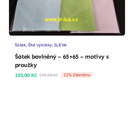
Šátek
,
Šité výrobky
,
SLEVA
Šátek bavlněný – 65×65 – motivy s
proužky
105,00
Kč
135,00
Kč
22% Zlevněno
Původní
Aktuální
cena
cena
byla:
je:
135,00 Kč.
105,00 Kč.