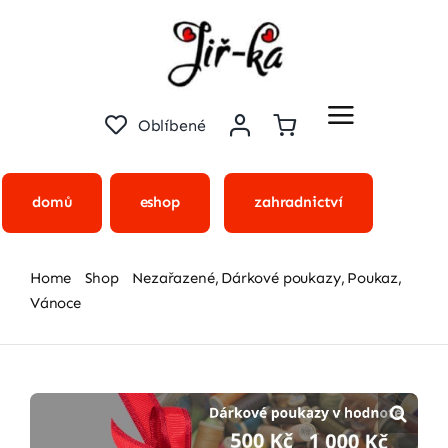
Přeskočit
na
obsah
Oblíbené
domů
eshop
zahradnictví
Home
Shop
Nezařazené
Dárkové poukazy
Poukaz
Vánoce
Dárkový poukaz 1500