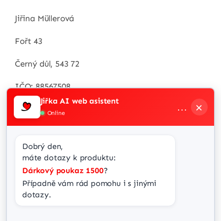
Jiřina Müllerová
Fořt 43
Černý důl, 543 72
IČO: 88567508
Jiřka AI web asistent
×
…
Zákaznická linka
Online
+420 / 732 538 287
Dobrý den,
info@jir-ka.cz
máte dotazy k produktu:
Dárkový poukaz 1500
?
Případně vám rád pomohu i s jinými 
dotazy.