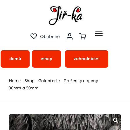
Přeskočit
na
obsah
Oblíbené
domů
eshop
zahradnictví
Home
Shop
Galanterie
Pruženky a gumy
30mm a 50mm
Guma plochá – 50mm – bílá