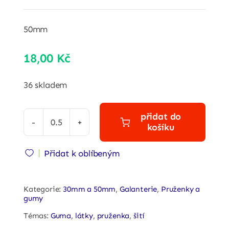
50mm
18,00
Kč
36 skladem
přidat do
košíku
Guma
plochá
Přidat k oblíbeným
-
50mm
-
Kategorie:
30mm a 50mm
,
Galanterie
,
Pruženky a
gumy
bílá
Témas:
Guma
,
látky
,
pruženka
,
šití
quantity