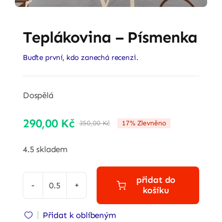
Teplákovina – Písmenka
Buďte první, kdo zanechá recenzi.
Dospělá
290,00
Kč
350,00
Kč
17% Zlevněno
Původní
Aktuální
cena
cena
4.5 skladem
byla:
je:
350,00 Kč.
290,00 Kč.
přidat do
košíku
Teplákovina
-
Přidat k oblíbeným
Písmenka