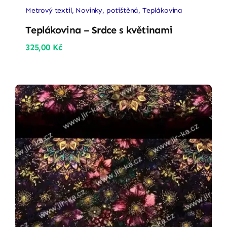
Metrový textil
,
Novinky
,
potištěná
,
Teplákovina
Teplákovina – Srdce s květinami
325,00
Kč