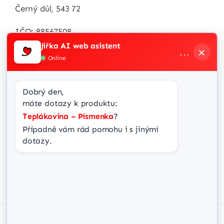
Černý důl, 543 72
IČO: 88567508
Jiřka AI web asistent
×
…
Zákaznická linka
Online
+420 / 732 538 287
Dobrý den,
info@jir-ka.cz
máte dotazy k produktu:
Teplákovina – Písmenka
?
Případně vám rád pomohu i s jinými 
dotazy.
Spravovat souhlas Cookies
Abychom poskytli co nejlepší služby, používáme k ukládání a/nebo