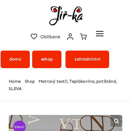
Přeskočit
na
obsah
Oblíbené
domů
eshop
zahradnictví
Home
Shop
Metrový textil
Teplákovina
potištěná
SLEVA
Teplákovina – Písmenka
Sleva!