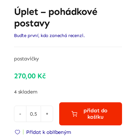
Úplet – pohádkové
postavy
Buďte první, kdo zanechá recenzi.
postavičky
270,00
Kč
4 skladem
přidat do
košíku
Úplet
-
Přidat k oblíbeným
pohádkové