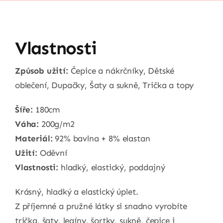
Vlastnosti
Způsob užití:
Čepice a nákrčníky, Dětské
oblečení, Dupačky, Šaty a sukně, Trička a topy
Šíře:
180cm
Váha:
200g/m2
Materiál:
92% bavlna + 8% elastan
Užití:
Oděvní
Vlastnosti:
hladký, elastický, poddajný
Krásný, hladký a elastický úplet.
Z příjemné a pružné látky si snadno vyrobíte
trička, šaty, legíny, šortky, sukně, čepice i