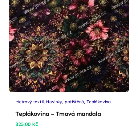
Metrový textil
,
Novinky
,
potištěná
,
Teplákovina
Teplákovina – Tmavá mandala
325,00
Kč