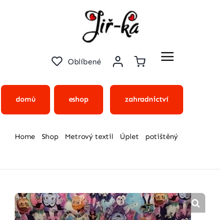
Přeskočit
na
obsah
Oblíbené
domů
eshop
zahradnictví
Home
Shop
Metrový textil
Úplet
potištěný
Úplet – pohádkové postavy