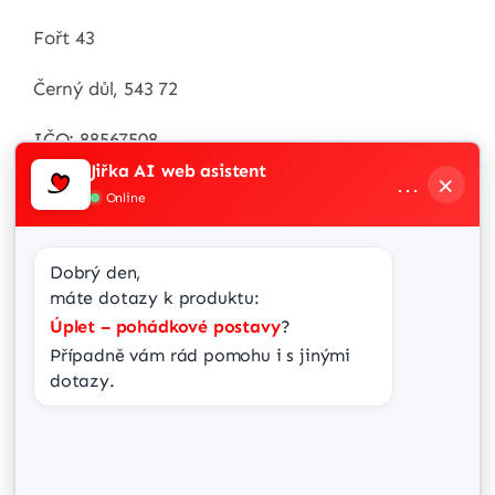
Fořt 43
Černý důl, 543 72
IČO: 88567508
Jiřka AI web asistent
×
…
Zákaznická linka
Online
+420 / 732 538 287
Dobrý den,
info@jir-ka.cz
máte dotazy k produktu:
Úplet – pohádkové postavy
?
Případně vám rád pomohu i s jinými 
dotazy.