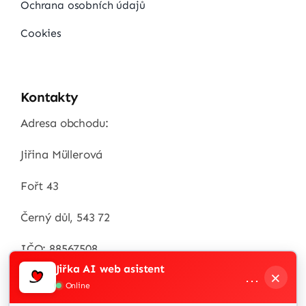
Ochrana osobních údajů
Cookies
Kontakty
Adresa obchodu:
Jiřina Müllerová
Fořt 43
Černý důl, 543 72
IČO: 88567508
Jiřka AI web asistent
×
…
Zákaznická linka
Online
+420 / 732 538 287