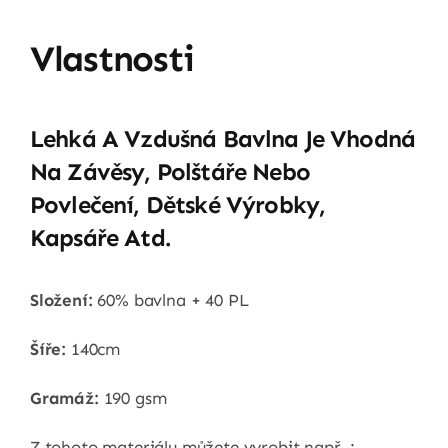
Vlastnosti
Lehká A Vzdušná Bavlna Je Vhodná
Na Závěsy, Polštáře Nebo
Povlečení, Dětské Výrobky,
Kapsáře Atd.
Složení:
60% bavlna + 40 PL
Šíře:
140cm
Gramáž:
190 gsm
Z tohoto materiálu můžete vyrobit např. :