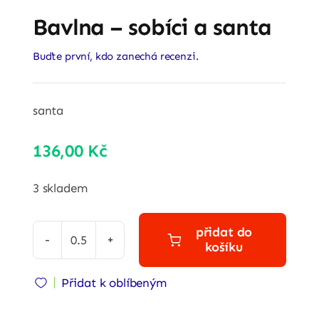
Bavlna – sobíci a santa
Buďte první, kdo zanechá recenzi.
santa
136,00
Kč
3 skladem
přidat do
košíku
Bavlna
-
Přidat k oblíbeným
sobíci
a