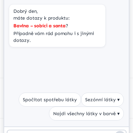
Dobrý den,
info@jir-ka.cz
máte dotazy k produktu:
Bavlna – sobíci a santa
?
Případně vám rád pomohu i s jinými 
dotazy.
Spravovat souhlas Cookies
Abychom poskytli co nejlepší služby, používáme k ukládání a/nebo
přístupu k informacím o zařízení, technologie jako jsou soubory cookies.
Souhlas s těmito technologiemi nám umožní zpracovávat údaje, jako je
Spočítat spotřebu látky
Sezónní látky ▾
chování při procházení nebo jedinečná ID na tomto webu. Nesouhlas
nebo odvolání souhlasu může nepříznivě ovlivnit určité vlastnosti a
funkce.
Najdi všechny látky v barvě ▾
Příjmout