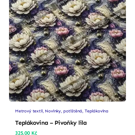
Metrový textil
,
Novinky
,
potištěná
,
Teplákovina
Teplákovina – Pivoňky lila
325,00
Kč