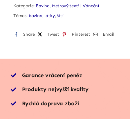
santa
Kategorie:
Bavlna
,
Metrový textil
,
Vánoční
quantity
Témas:
bavlna
,
látky
,
šití
Share
Tweet
Pinterest
Email
Garance vrácení peněz
Produkty nejvyšší kvality
Rychlá doprava zboží