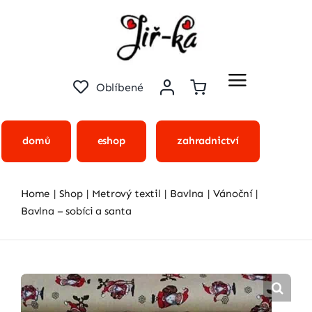
Přeskočit
na
obsah
Oblíbené
domů
eshop
zahradnictví
Home
Shop
Metrový textil
Bavlna
Vánoční
Bavlna – sobíci a santa