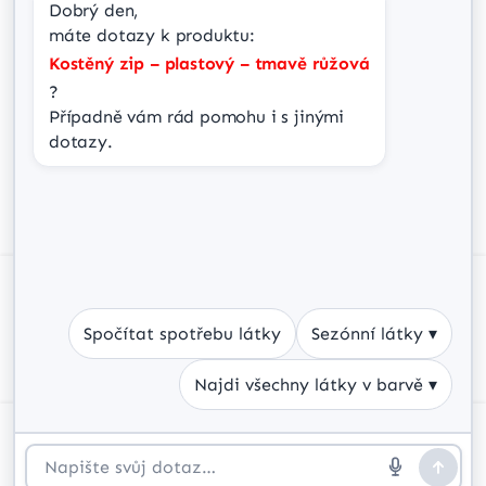
Dobrý den,
info@jir-ka.cz
máte dotazy k produktu:
Kostěný zip – plastový – tmavě růžová
?
Případně vám rád pomohu i s jinými 
dotazy.
Spravovat souhlas Cookies
Abychom poskytli co nejlepší služby, používáme k ukládání a/nebo
přístupu k informacím o zařízení, technologie jako jsou soubory cookies.
Souhlas s těmito technologiemi nám umožní zpracovávat údaje, jako je
Spočítat spotřebu látky
Sezónní látky ▾
chování při procházení nebo jedinečná ID na tomto webu. Nesouhlas
nebo odvolání souhlasu může nepříznivě ovlivnit určité vlastnosti a
funkce.
Najdi všechny látky v barvě ▾
Příjmout
Váš
© copyright 2026 • jir-ka.cz | technickou