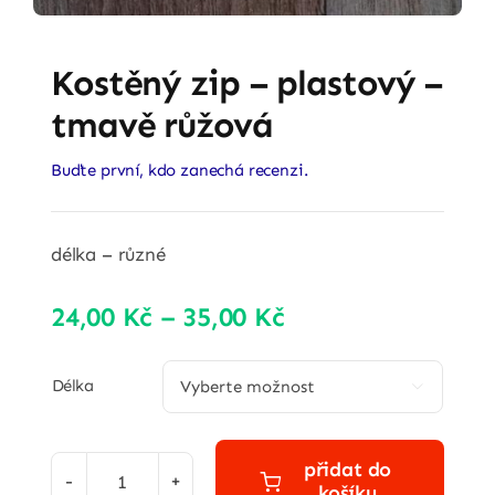
Kostěný zip – plastový –
tmavě růžová
Buďte první, kdo zanechá recenzi.
délka – různé
Rozpětí
24,00
Kč
–
35,00
Kč
cen:
24,00 Kč
Délka

až
35,00 Kč
přidat do
košíku