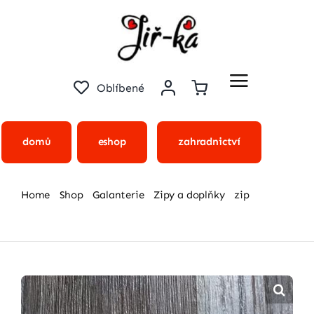
Přeskočit
na
obsah
Oblíbené
domů
eshop
zahradnictví
Home
Shop
Galanterie
Zipy a doplňky
zip
Kostěný zip – plastový – tmavě růžová