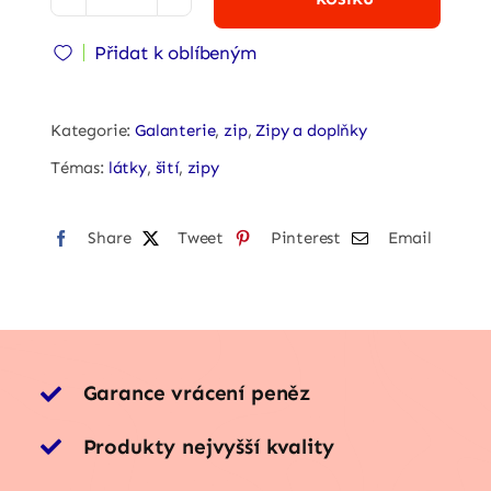
Kostěný
zip
Přidat k oblíbeným
-
plastový
-
Kategorie:
Galanterie
,
zip
,
Zipy a doplňky
tmavě
Témas:
látky
,
šití
,
zipy
růžová
quantity
Share
Tweet
Pinterest
Email
Garance vrácení peněz
Produkty nejvyšší kvality