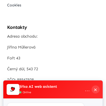
Cookies
Kontakty
Adresa obchodu:
Jiřina Müllerová
Fořt 43
Černý důl, 543 72
IČO: 88567508
Jiřka AI web asistent
×
…
Zákaznická linka
Online
+420 / 732 538 287